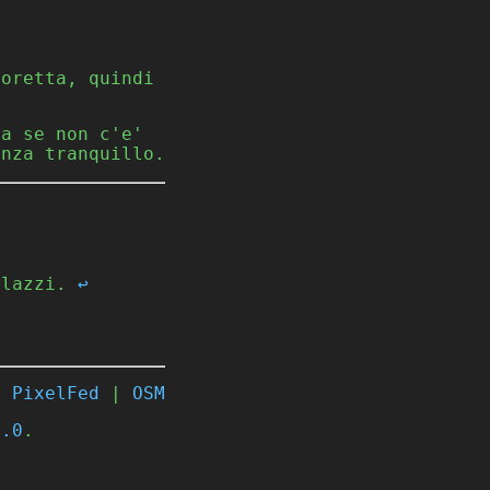
'oretta, quindi
ma se non c'e'
anza tranquillo.
alazzi.
↩
|
PixelFed
|
OSM
4.0
.