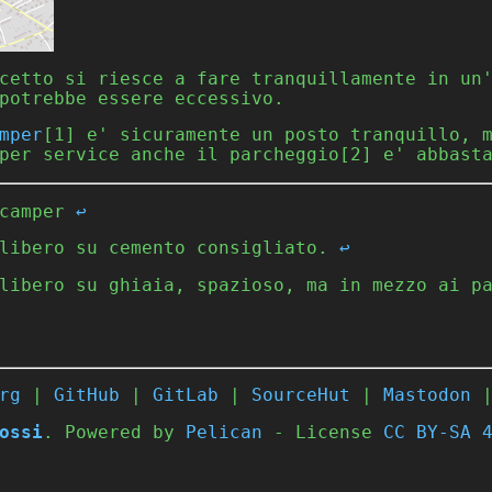
cetto si riesce a fare tranquillamente in un
potrebbe essere eccessivo.
mper
[1] e' sicuramente un posto tranquillo, 
per service anche il parcheggio[2] e' abbast
 camper
↩
 libero su cemento consigliato.
↩
 libero su ghiaia, spazioso, ma in mezzo ai p
rg
|
GitHub
|
GitLab
|
SourceHut
|
Mastodon
ossi
. Powered by
Pelican
- License
CC BY-SA 